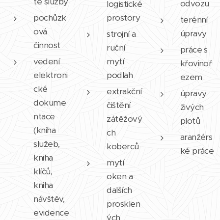
té služby
odvozu
logistické
pochůzk
prostory
terénní
ová
úpravy
strojní a
činnost
ruční
práce s
vedení
mytí
křovinoř
elektroni
podlah
ezem
cké
extrakční
úpravy
dokume
čištění
živých
ntace
zátěžový
plotů
(kniha
ch
aranžérs
služeb,
koberců
ké práce
kniha
mytí
klíčů,
oken a
kniha
dalších
návštěv,
prosklen
evidence
ých