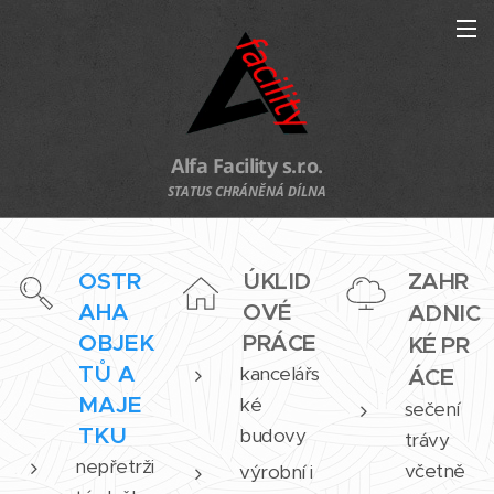
Alfa Facility
s.r.o.
STATUS CHRÁNĚNÁ DÍLNA
OSTR
ÚKLID
ZAHR
AHA
OVÉ
ADNIC
OBJEK
PRÁCE
KÉ
PR
TŮ A
kancelářs
ÁCE
MAJE
ké
sečení
TKU
budovy
trávy
nepřetrži
včetně
výrobní i