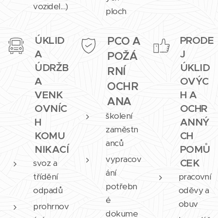
vozidel...)
ploch
ÚKLID
PCO A
PRODE
A
J
POŽÁ
ÚDRŽB
ÚKLID
RNÍ
A
OVÝC
OCHR
VENK
H A
ANA
OVNÍC
OCHR
školení
H
ANNÝ
zaměstn
KOMU
CH
anců
NIKACÍ
POMŮ
vypracov
CEK
svoz a
ání
třídění
pracovní
potřebn
odpadů
oděvy a
é
obuv
prohrnov
dokume