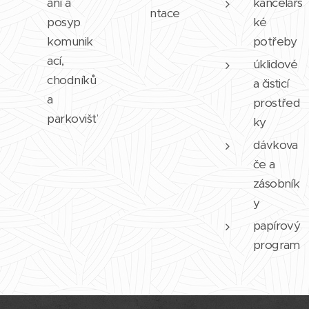
ání a
kancelářs
ntace
posyp
ké
komunik
potřeby
ací,
úklidové
chodníků
a čisticí
a
prostřed
parkovišť
ky
dávkova
če a
zásobník
y
papírový
program